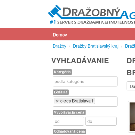
Domov
Dražby
/
Dražby Bratislavský kraj
/
Dražb
VYHĽADÁVANIE
D
BR
Kategória
Kategória
Lokalita
Lokalita
okres Bratislava I
Vyvolávacia cena
Odhadovaná cena