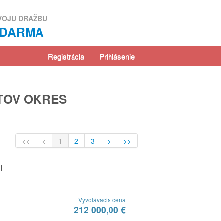
VOJU DRAŽBU
ZDARMA
Registrácia
Prihlásenie
TOV OKRES
<<
<
1
2
3
>
>>
I
Vyvolávacia cena
212 000,00 €