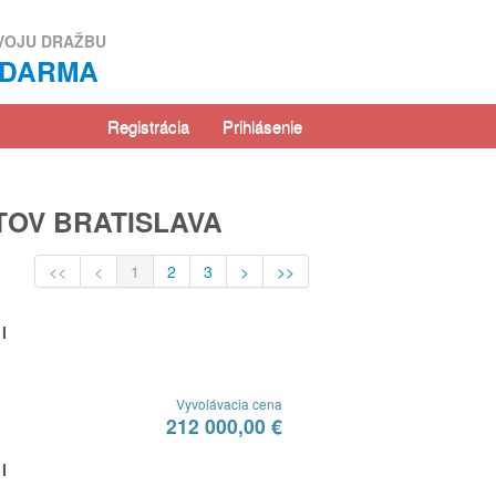
VOJU DRAŽBU
ZDARMA
Registrácia
Prihlásenie
TOV BRATISLAVA
<<
<
1
2
3
>
>>
I
Vyvolávacia cena
212 000,00 €
I