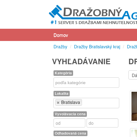
Domov
Dražby
/
Dražby Bratislavský kraj
/
Dražb
VYHĽADÁVANIE
D
Kategória
Kategória
Lokalita
Lokalita
Bratislava
Vyvolávacia cena
Odhadovaná cena