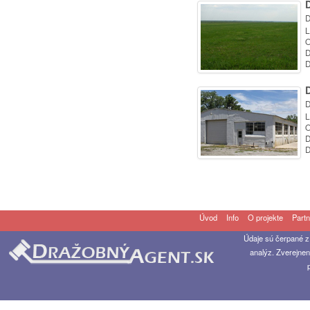
D
L
O
D
D
D
L
O
D
D
Úvod
Info
O projekte
Partn
Údaje sú čerpané z
analýz. Zverejnen