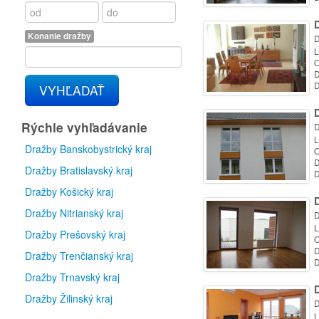
D
Konanie dražby
D
L
O
D
D
VYHĽADAŤ
D
Rýchle vyhľadávanie
D
L
Dražby Banskobystrický kraj
O
D
Dražby Bratislavský kraj
D
Dražby Košický kraj
D
Dražby Nitrianský kraj
D
L
Dražby Prešovský kraj
O
D
Dražby Trenčianský kraj
D
Dražby Trnavský kraj
D
Dražby Žilinský kraj
D
L