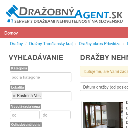
Domov
Dražby
/
Dražby Trenčianský kraj
/
Dražby okres Prievidza
/
VYHĽADÁVANIE
DRAŽBY NEHN
Kategória
Ľutujeme, ale Vami zad
Kategória
Lokalita
Lokalita
Kostolná Ves
Vyvolávacia cena
D
L
O
D
Odhadovaná cena
D