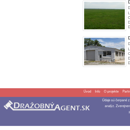
D
L
O
D
D
D
L
O
D
D
Úvod
Info
O projekte
Partn
Údaje sú čerpané z
analýz. Zverejnen