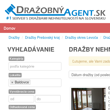
Domov
Dražby
/
Dražby Prešovský kraj
/
Dražby okres Levoča
/
Dra
VYHĽADÁVANIE
DRAŽBY NEH
Kategória
Ľutujeme, ale Vami zad
Kategória
Lokalita
Lokalita
Baldovce
Vyvolávacia cena
D
L
O
D
Odhadovaná cena
D