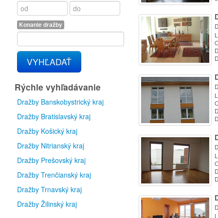
D
Konanie dražby
D
L
O
D
D
VYHĽADAŤ
D
Rýchle vyhľadávanie
D
L
Dražby Banskobystrický kraj
O
D
Dražby Bratislavský kraj
D
Dražby Košický kraj
D
Dražby Nitrianský kraj
D
L
Dražby Prešovský kraj
O
D
Dražby Trenčianský kraj
D
Dražby Trnavský kraj
D
Dražby Žilinský kraj
D
L