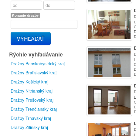
D
Konanie dražby
D
L
O
D
D
VYHĽADAŤ
D
Rýchle vyhľadávanie
D
L
Dražby Banskobystrický kraj
O
D
Dražby Bratislavský kraj
D
Dražby Košický kraj
D
Dražby Nitrianský kraj
D
L
Dražby Prešovský kraj
O
D
Dražby Trenčianský kraj
D
Dražby Trnavský kraj
D
Dražby Žilinský kraj
D
L