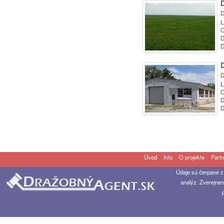
D
L
O
D
D
D
L
O
D
D
Úvod
Info
O projekte
Partn
Údaje sú čerpané z
analýz. Zverejnen