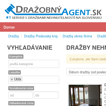
Domov
Dražby
/
Dražby Prešovský kraj
/
Dražby okres Snina
/
Dražb
VYHĽADÁVANIE
DRAŽBY NEHN
Kategória
Ľutujeme, ale Vami zad
Kategória
Lokalita
Lokalita
Ubľa
Vyvolávacia cena
D
L
O
D
Odhadovaná cena
D