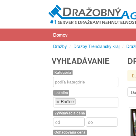
Domov
Dražby
/
Dražby Trenčianský kraj
/
Draž
VYHĽADÁVANIE
D
Kategória
Ľ
Kategória
Lokalita
Lokalita
Račice
Vyvolávacia cena
Odhadovaná cena