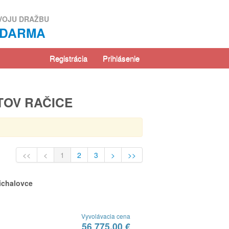
VOJU DRAŽBU
ZDARMA
Registrácia
Prihlásenie
TOV RAČICE
<<
<
1
2
3
>
>>
ichalovce
Vyvolávacia cena
56 775,00 €