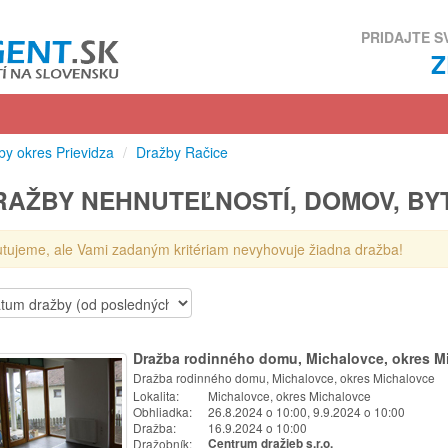
PRIDAJTE S
by okres Prievidza
/
Dražby Račice
RAŽBY NEHNUTEĽNOSTÍ, DOMOV, BY
utujeme, ale Vami zadaným kritériam nevyhovuje žiadna dražba!
Dražba rodinného domu, Michalovce, okres M
Dražba rodinného domu, Michalovce, okres Michalovce
Lokalita:
Michalovce, okres Michalovce
Obhliadka:
26.8.2024 o 10:00, 9.9.2024 o 10:00
Dražba:
16.9.2024 o 10:00
Dražobník:
Centrum dražieb s.r.o.