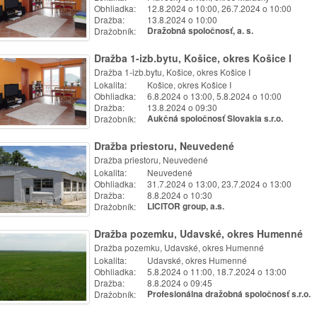
Obhliadka:
12.8.2024 o 10:00, 26.7.2024 o 10:00
Dražba:
13.8.2024 o 10:00
Dražobník:
Dražobná spoločnosť, a. s.
Dražba 1-izb.bytu, Košice, okres Košice I
Dražba 1-izb.bytu, Košice, okres Košice I
Lokalita:
Košice, okres Košice I
Obhliadka:
6.8.2024 o 13:00, 5.8.2024 o 10:00
Dražba:
13.8.2024 o 09:30
Dražobník:
Aukčná spoločnosť Slovakia s.r.o.
Dražba priestoru, Neuvedené
Dražba priestoru, Neuvedené
Lokalita:
Neuvedené
Obhliadka:
31.7.2024 o 13:00, 23.7.2024 o 13:00
Dražba:
8.8.2024 o 10:30
Dražobník:
LICITOR group, a.s.
Dražba pozemku, Udavské, okres Humenné
Dražba pozemku, Udavské, okres Humenné
Lokalita:
Udavské, okres Humenné
Obhliadka:
5.8.2024 o 11:00, 18.7.2024 o 13:00
Dražba:
8.8.2024 o 09:45
Dražobník:
Profesionálna dražobná spoločnosť s.r.o.