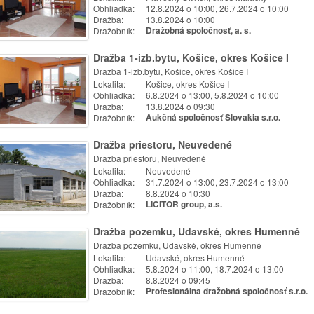
Obhliadka:
12.8.2024 o 10:00, 26.7.2024 o 10:00
Dražba:
13.8.2024 o 10:00
Dražobník:
Dražobná spoločnosť, a. s.
Dražba 1-izb.bytu, Košice, okres Košice I
Dražba 1-izb.bytu, Košice, okres Košice I
Lokalita:
Košice, okres Košice I
Obhliadka:
6.8.2024 o 13:00, 5.8.2024 o 10:00
Dražba:
13.8.2024 o 09:30
Dražobník:
Aukčná spoločnosť Slovakia s.r.o.
Dražba priestoru, Neuvedené
Dražba priestoru, Neuvedené
Lokalita:
Neuvedené
Obhliadka:
31.7.2024 o 13:00, 23.7.2024 o 13:00
Dražba:
8.8.2024 o 10:30
Dražobník:
LICITOR group, a.s.
Dražba pozemku, Udavské, okres Humenné
Dražba pozemku, Udavské, okres Humenné
Lokalita:
Udavské, okres Humenné
Obhliadka:
5.8.2024 o 11:00, 18.7.2024 o 13:00
Dražba:
8.8.2024 o 09:45
Dražobník:
Profesionálna dražobná spoločnosť s.r.o.