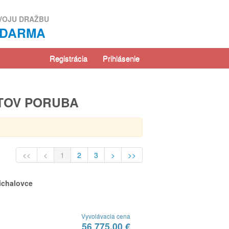
VOJU DRAŽBU
ZDARMA
Registrácia
Prihlásenie
YTOV PORUBA
<<
<
1
2
3
>
>>
ichalovce
Vyvolávacia cena
56 775,00 €