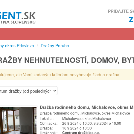
PRIDAJTE S
by okres Prievidza
/
Dražby Poruba
RAŽBY NEHNUTEĽNOSTÍ, DOMOV, B
utujeme, ale Vami zadaným kritériam nevyhovuje žiadna dražba!
Dražba rodinného domu, Michalovce, okres M
Dražba rodinného domu, Michalovce, okres Michalovce
Lokalita:
Michalovce, okres Michalovce
Obhliadka:
26.8.2024 o 10:00, 9.9.2024 o 10:00
Dražba:
16.9.2024 o 10:00
Dražobník:
Centrum dražieb s.r.o.