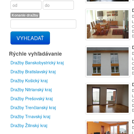
D
Konanie dražby
D
L
O
D
D
VYHĽADAŤ
D
Rýchle vyhľadávanie
D
L
Dražby Banskobystrický kraj
O
D
Dražby Bratislavský kraj
D
Dražby Košický kraj
D
Dražby Nitrianský kraj
D
L
Dražby Prešovský kraj
O
D
Dražby Trenčianský kraj
D
Dražby Trnavský kraj
D
Dražby Žilinský kraj
D
L