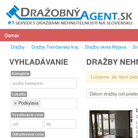
Domov
Dražby
/
Dražby Trenčianský kraj
/
Dražby okres Myjava
/
Dr
VYHĽADÁVANIE
DRAŽBY NEH
Kategória
Ľutujeme, ale Vami zad
Kategória
Lokalita
Lokalita
Podkylava
Vyvolávacia cena
D
L
O
D
Odhadovaná cena
D