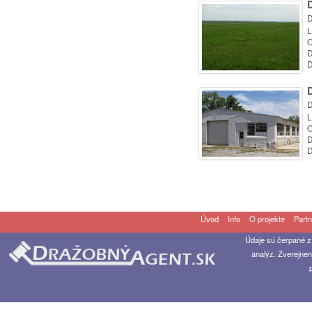
D
L
O
D
D
D
L
O
D
D
Úvod
Info
O projekte
Partn
Údaje sú čerpané z
analýz. Zverejnen