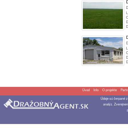
D
L
O
D
D
D
L
O
D
D
Úvod
Info
O projekte
Partn
Údaje sú čerpané z
analýz. Zverejnen