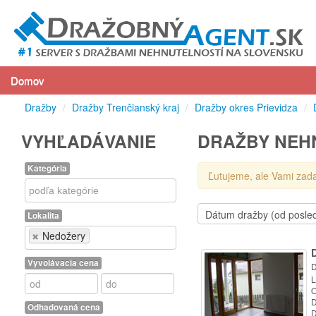
Domov
Dražby
/
Dražby Trenčianský kraj
/
Dražby okres Prievidza
/
VYHĽADÁVANIE
DRAŽBY NEH
Kategória
Ľutujeme, ale Vami zad
Kategória
Lokalita
Lokalita
Nedožery
Vyvolávacia cena
D
L
O
D
Odhadovaná cena
D