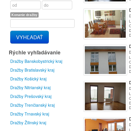
D
Konanie dražby
D
L
O
D
D
VYHĽADAŤ
D
Rýchle vyhľadávanie
D
L
Dražby Banskobystrický kraj
O
D
Dražby Bratislavský kraj
D
Dražby Košický kraj
D
Dražby Nitrianský kraj
D
L
Dražby Prešovský kraj
O
D
Dražby Trenčianský kraj
D
Dražby Trnavský kraj
D
Dražby Žilinský kraj
D
L