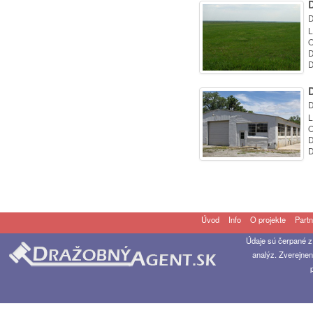
D
L
O
D
D
D
L
O
D
D
Úvod
Info
O projekte
Partn
Údaje sú čerpané z
analýz. Zverejnen