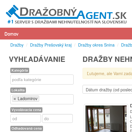
Domov
Dražby
/
Dražby Prešovský kraj
/
Dražby okres Snina
/
Dražb
VYHĽADÁVANIE
DRAŽBY NEH
Kategória
Ľutujeme, ale Vami zad
Kategória
Lokalita
Lokalita
Ladomirov
Vyvolávacia cena
D
L
O
D
Odhadovaná cena
D