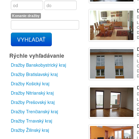
D
Konanie dražby
D
L
O
D
D
VYHĽADAŤ
D
Rýchle vyhľadávanie
D
L
Dražby Banskobystrický kraj
O
D
Dražby Bratislavský kraj
D
Dražby Košický kraj
D
Dražby Nitrianský kraj
D
L
Dražby Prešovský kraj
O
D
Dražby Trenčianský kraj
D
Dražby Trnavský kraj
D
Dražby Žilinský kraj
D
L