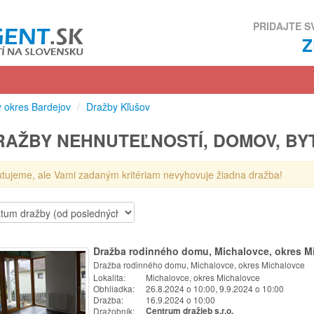
PRIDAJTE S
 okres Bardejov
/
Dražby Kľušov
RAŽBY NEHNUTEĽNOSTÍ, DOMOV, BY
utujeme, ale Vami zadaným kritériam nevyhovuje žiadna dražba!
Dražba rodinného domu, Michalovce, okres M
Dražba rodinného domu, Michalovce, okres Michalovce
Lokalita:
Michalovce, okres Michalovce
Obhliadka:
26.8.2024 o 10:00, 9.9.2024 o 10:00
Dražba:
16.9.2024 o 10:00
Dražobník:
Centrum dražieb s.r.o.