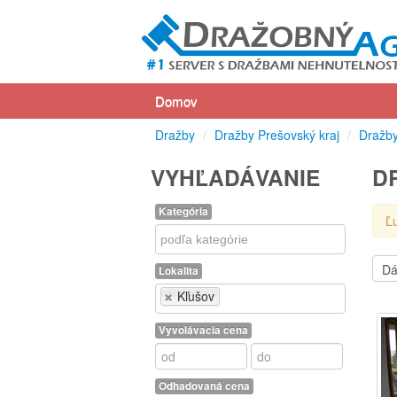
Domov
Dražby
/
Dražby Prešovský kraj
/
Dražby
VYHĽADÁVANIE
D
Kategória
Ľ
Kategória
Lokalita
Lokalita
Kľušov
Vyvolávacia cena
Odhadovaná cena