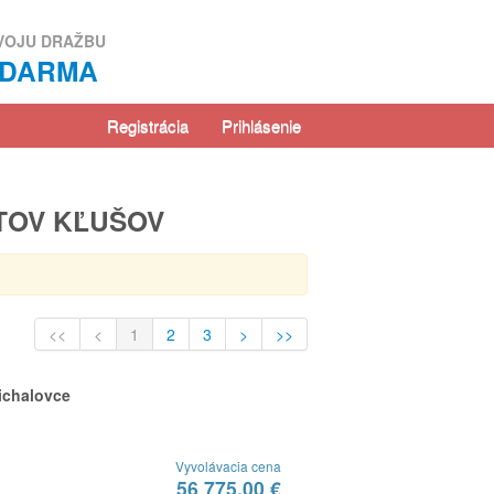
VOJU DRAŽBU
ZDARMA
Registrácia
Prihlásenie
TOV KĽUŠOV
<<
<
1
2
3
>
>>
ichalovce
Vyvolávacia cena
56 775,00 €