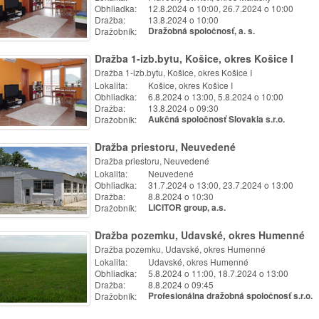
Obhliadka:
12.8.2024 o 10:00, 26.7.2024 o 10:00
Dražba:
13.8.2024 o 10:00
Dražobník:
Dražobná spoločnosť, a. s.
Dražba 1-izb.bytu, Košice, okres Košice I
Dražba 1-izb.bytu, Košice, okres Košice I
Lokalita:
Košice, okres Košice I
Obhliadka:
6.8.2024 o 13:00, 5.8.2024 o 10:00
Dražba:
13.8.2024 o 09:30
Dražobník:
Aukčná spoločnosť Slovakia s.r.o.
Dražba priestoru, Neuvedené
Dražba priestoru, Neuvedené
Lokalita:
Neuvedené
Obhliadka:
31.7.2024 o 13:00, 23.7.2024 o 13:00
Dražba:
8.8.2024 o 10:30
Dražobník:
LICITOR group, a.s.
Dražba pozemku, Udavské, okres Humenné
Dražba pozemku, Udavské, okres Humenné
Lokalita:
Udavské, okres Humenné
Obhliadka:
5.8.2024 o 11:00, 18.7.2024 o 13:00
Dražba:
8.8.2024 o 09:45
Dražobník:
Profesionálna dražobná spoločnosť s.r.o.