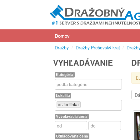
Domov
Dražby
/
Dražby Prešovský kraj
/
Dražby
VYHĽADÁVANIE
D
Kategória
Ľ
Kategória
Lokalita
Lokalita
Jedlinka
Vyvolávacia cena
Odhadovaná cena