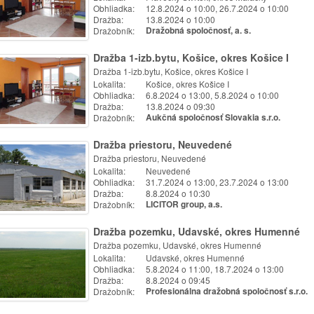
Obhliadka:
12.8.2024 o 10:00, 26.7.2024 o 10:00
Dražba:
13.8.2024 o 10:00
Dražobník:
Dražobná spoločnosť, a. s.
Dražba 1-izb.bytu, Košice, okres Košice I
Dražba 1-izb.bytu, Košice, okres Košice I
Lokalita:
Košice, okres Košice I
Obhliadka:
6.8.2024 o 13:00, 5.8.2024 o 10:00
Dražba:
13.8.2024 o 09:30
Dražobník:
Aukčná spoločnosť Slovakia s.r.o.
Dražba priestoru, Neuvedené
Dražba priestoru, Neuvedené
Lokalita:
Neuvedené
Obhliadka:
31.7.2024 o 13:00, 23.7.2024 o 13:00
Dražba:
8.8.2024 o 10:30
Dražobník:
LICITOR group, a.s.
Dražba pozemku, Udavské, okres Humenné
Dražba pozemku, Udavské, okres Humenné
Lokalita:
Udavské, okres Humenné
Obhliadka:
5.8.2024 o 11:00, 18.7.2024 o 13:00
Dražba:
8.8.2024 o 09:45
Dražobník:
Profesionálna dražobná spoločnosť s.r.o.