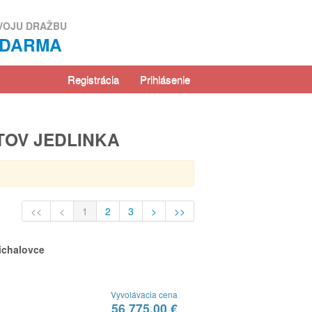
VOJU DRAŽBU
ZDARMA
Registrácia
Prihlásenie
TOV JEDLINKA
<<
<
1
2
3
>
>>
ichalovce
Vyvolávacia cena
56 775,00 €