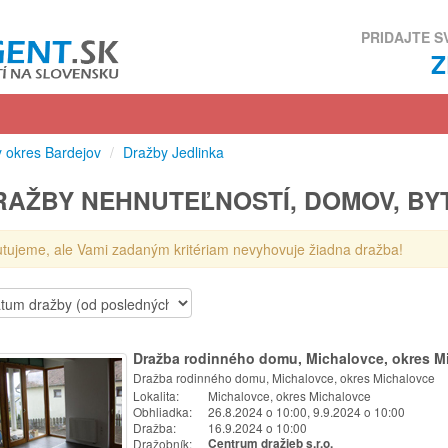
PRIDAJTE S
 okres Bardejov
/
Dražby Jedlinka
RAŽBY NEHNUTEĽNOSTÍ, DOMOV, BY
utujeme, ale Vami zadaným kritériam nevyhovuje žiadna dražba!
Dražba rodinného domu, Michalovce, okres M
Dražba rodinného domu, Michalovce, okres Michalovce
Lokalita:
Michalovce, okres Michalovce
Obhliadka:
26.8.2024 o 10:00, 9.9.2024 o 10:00
Dražba:
16.9.2024 o 10:00
Dražobník:
Centrum dražieb s.r.o.