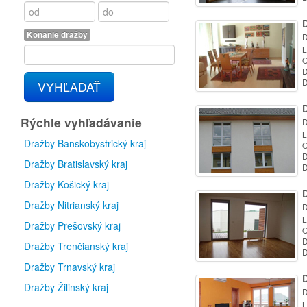
D
Konanie dražby
D
L
O
D
D
VYHĽADAŤ
D
Rýchle vyhľadávanie
D
L
Dražby Banskobystrický kraj
O
D
Dražby Bratislavský kraj
D
Dražby Košický kraj
D
Dražby Nitrianský kraj
D
L
Dražby Prešovský kraj
O
D
Dražby Trenčianský kraj
D
Dražby Trnavský kraj
D
Dražby Žilinský kraj
D
L