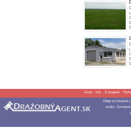
D
L
O
D
D
D
L
O
D
D
Úvod
Info
O projekte
Partn
Údaje sú čerpané z
analýz. Zverejnen