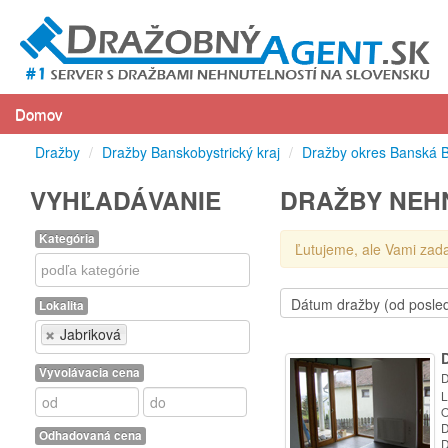
Domov
Dražby
/
Dražby Banskobystrický kraj
/
Dražby okres Banská B
VYHĽADÁVANIE
DRAŽBY NEHN
Kategória
Ľutujeme, ale Vami zad
Kategória
Lokalita
Lokalita
Jabriková
Vyvolávacia cena
D
L
O
D
Odhadovaná cena
D