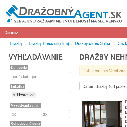
Domov
Dražby
/
Dražby Prešovský kraj
/
Dražby okres Snina
/
Dražb
VYHĽADÁVANIE
DRAŽBY NEHN
Kategória
Ľutujeme, ale Vami zad
Kategória
Lokalita
Lokalita
Hostovice
Vyvolávacia cena
D
L
O
D
Odhadovaná cena
D