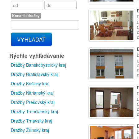
D
Konanie dražby
D
L
O
D
D
VYHĽADAŤ
D
Rýchle vyhľadávanie
D
L
Dražby Banskobystrický kraj
O
D
Dražby Bratislavský kraj
D
Dražby Košický kraj
D
Dražby Nitrianský kraj
D
L
Dražby Prešovský kraj
O
D
Dražby Trenčianský kraj
D
Dražby Trnavský kraj
D
Dražby Žilinský kraj
D
L