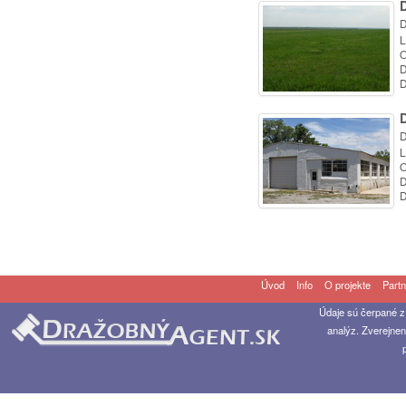
D
L
O
D
D
D
L
O
D
D
Úvod
Info
O projekte
Partn
Údaje sú čerpané z
analýz. Zverejnen