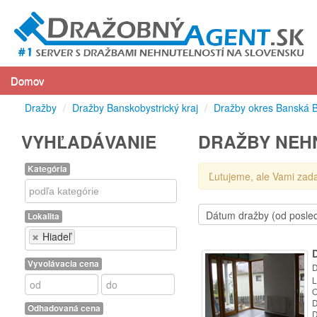
Domov
Dražby
/
Dražby Banskobystrický kraj
/
Dražby okres Banská B
VYHĽADÁVANIE
DRAŽBY NEHN
Kategória
Ľutujeme, ale Vami zad
Kategória
Lokalita
Lokalita
Hiadeľ
Vyvolávacia cena
D
L
O
D
Odhadovaná cena
D