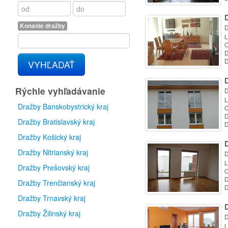
D
Konanie dražby
D
L
O
D
D
VYHĽADAŤ
D
Rýchle vyhľadávanie
D
L
Dražby Banskobystrický kraj
O
D
Dražby Bratislavský kraj
D
Dražby Košický kraj
D
Dražby Nitrianský kraj
D
L
Dražby Prešovský kraj
O
D
Dražby Trenčianský kraj
D
Dražby Trnavský kraj
D
Dražby Žilinský kraj
D
L