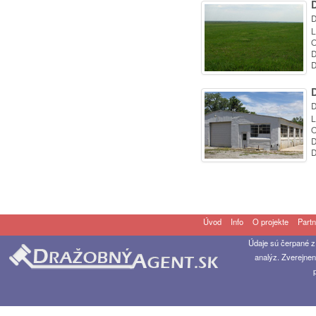
D
L
O
D
D
D
L
O
D
D
Úvod
Info
O projekte
Partn
Údaje sú čerpané z
analýz. Zverejnen