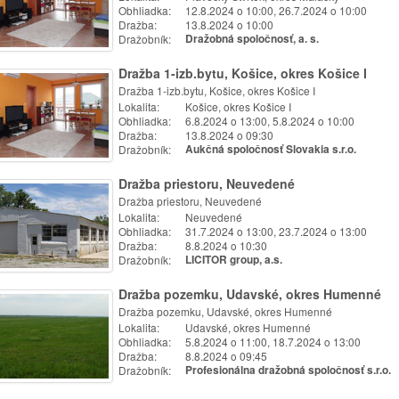
Obhliadka:
12.8.2024 o 10:00, 26.7.2024 o 10:00
Dražba:
13.8.2024 o 10:00
Dražobník:
Dražobná spoločnosť, a. s.
Dražba 1-izb.bytu, Košice, okres Košice I
Dražba 1-izb.bytu, Košice, okres Košice I
Lokalita:
Košice, okres Košice I
Obhliadka:
6.8.2024 o 13:00, 5.8.2024 o 10:00
Dražba:
13.8.2024 o 09:30
Dražobník:
Aukčná spoločnosť Slovakia s.r.o.
Dražba priestoru, Neuvedené
Dražba priestoru, Neuvedené
Lokalita:
Neuvedené
Obhliadka:
31.7.2024 o 13:00, 23.7.2024 o 13:00
Dražba:
8.8.2024 o 10:30
Dražobník:
LICITOR group, a.s.
Dražba pozemku, Udavské, okres Humenné
Dražba pozemku, Udavské, okres Humenné
Lokalita:
Udavské, okres Humenné
Obhliadka:
5.8.2024 o 11:00, 18.7.2024 o 13:00
Dražba:
8.8.2024 o 09:45
Dražobník:
Profesionálna dražobná spoločnosť s.r.o.