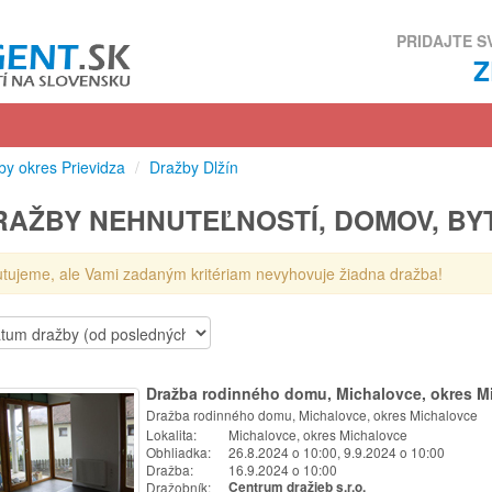
PRIDAJTE S
by okres Prievidza
/
Dražby Dlžín
RAŽBY NEHNUTEĽNOSTÍ, DOMOV, BY
utujeme, ale Vami zadaným kritériam nevyhovuje žiadna dražba!
Dražba rodinného domu, Michalovce, okres M
Dražba rodinného domu, Michalovce, okres Michalovce
Lokalita:
Michalovce, okres Michalovce
Obhliadka:
26.8.2024 o 10:00, 9.9.2024 o 10:00
Dražba:
16.9.2024 o 10:00
Dražobník:
Centrum dražieb s.r.o.