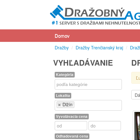
Domov
Dražby
/
Dražby Trenčianský kraj
/
Draž
VYHĽADÁVANIE
D
Kategória
Ľ
Kategória
Lokalita
Lokalita
Dlžín
Vyvolávacia cena
Odhadovaná cena