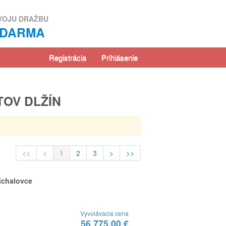
VOJU DRAŽBU
ZDARMA
Registrácia
Prihlásenie
TOV DLŽÍN
<<
<
1
2
3
>
>>
ichalovce
Vyvolávacia cena
56 775,00 €