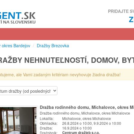
PRIDAJTE S
 okres Bardejov
/
Dražby Brezovka
RAŽBY NEHNUTEĽNOSTÍ, DOMOV, B
utujeme, ale Vami zadaným kritériam nevyhovuje žiadna dražba!
Dražba rodinného domu, Michalovce, okres M
Dražba rodinného domu, Michalovce, okres Michalovce
Lokalita:
Michalovce, okres Michalovce
Obhliadka:
26.8.2024 o 10:00, 9.9.2024 o 10:00
Dražba:
16.9.2024 o 10:00
Dražobník:
Centrum dražieb s.r.o.