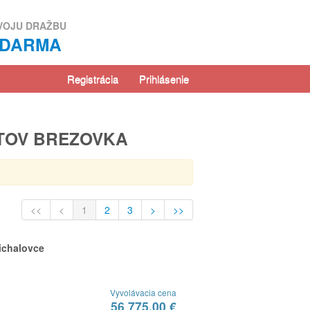
VOJU DRAŽBU
ZDARMA
Registrácia
Prihlásenie
YTOV BREZOVKA
<<
<
1
2
3
>
>>
ichalovce
Vyvolávacia cena
56 775,00 €