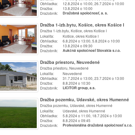
Obhliadka:
12.8.2024 o 10:00, 26.7.2024 o 10:00
Dražba:
13.8.2024 o 10:00
Dražobník:
Dražobná spoločnosť, a. s.
Dražba 1-izb.bytu, Košice, okres Košice I
Dražba 1-izb.bytu, Košice, okres Košice I
Lokalita:
Košice, okres Košice I
Obhliadka:
6.8.2024 o 13:00, 5.8.2024 o 10:00
Dražba:
13.8.2024 o 09:30
Dražobník:
Aukčná spoločnosť Slovakia s.r.o.
Dražba priestoru, Neuvedené
Dražba priestoru, Neuvedené
Lokalita:
Neuvedené
Obhliadka:
31.7.2024 o 13:00, 23.7.2024 o 13:00
Dražba:
8.8.2024 o 10:30
Dražobník:
LICITOR group, a.s.
Dražba pozemku, Udavské, okres Humenné
Dražba pozemku, Udavské, okres Humenné
Lokalita:
Udavské, okres Humenné
Obhliadka:
5.8.2024 o 11:00, 18.7.2024 o 13:00
Dražba:
8.8.2024 o 09:45
Dražobník:
Profesionálna dražobná spoločnosť s.r.o.