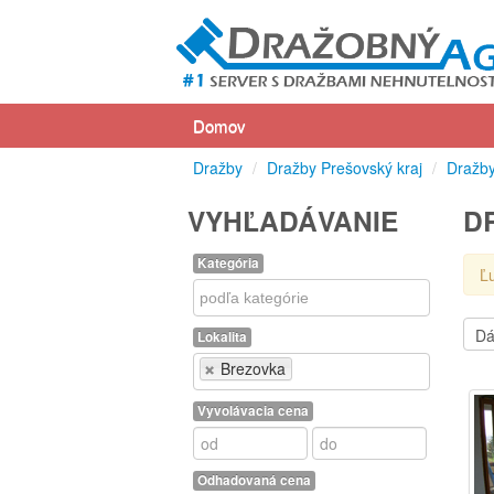
Domov
Dražby
/
Dražby Prešovský kraj
/
Dražby
VYHĽADÁVANIE
D
Kategória
Ľ
Kategória
Lokalita
Lokalita
Brezovka
Vyvolávacia cena
Odhadovaná cena