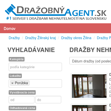
Domov
Dražby
/
Dražby Žilinský kraj
/
Dražby okres Žilina
/
Dražby 
VYHĽADÁVANIE
DRAŽBY NEH
Kategória
Kategória
Lokalita
D
Lokalita
Porúbka
L
O
D
Vyvolávacia cena
D
Odhadovaná cena
D