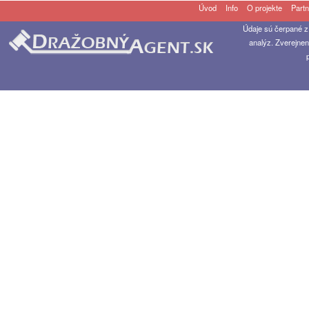
Úvod
Info
O projekte
Partn
Údaje sú čerpané z
analýz. Zverejnen