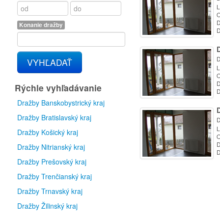
L
O
D
Konanie dražby
D
D
VYHĽADAŤ
L
O
D
Rýchle vyhľadávanie
D
Dražby Banskobystrický kraj
Dražby Bratislavský kraj
D
L
Dražby Košický kraj
O
D
Dražby Nitrianský kraj
D
Dražby Prešovský kraj
Dražby Trenčianský kraj
Dražby Trnavský kraj
Dražby Žilinský kraj