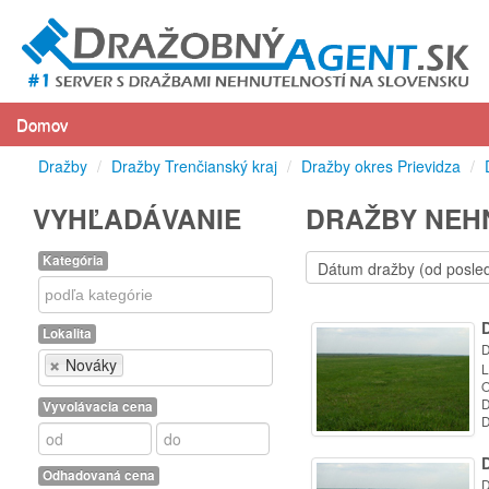
Domov
Dražby
/
Dražby Trenčianský kraj
/
Dražby okres Prievidza
/
VYHĽADÁVANIE
DRAŽBY NEHN
Kategória
Kategória
Lokalita
D
Lokalita
Nováky
L
O
D
Vyvolávacia cena
D
Odhadovaná cena
D