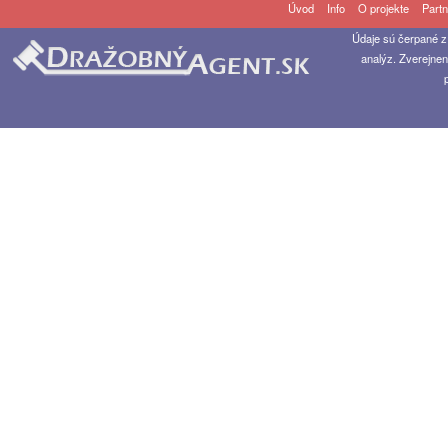
Úvod
Info
O projekte
Partn
Údaje sú čerpané z
analýz. Zverejnen