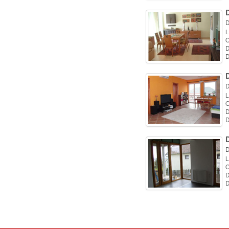
D
D
L
O
D
D
D
D
L
O
D
D
D
L
O
D
D