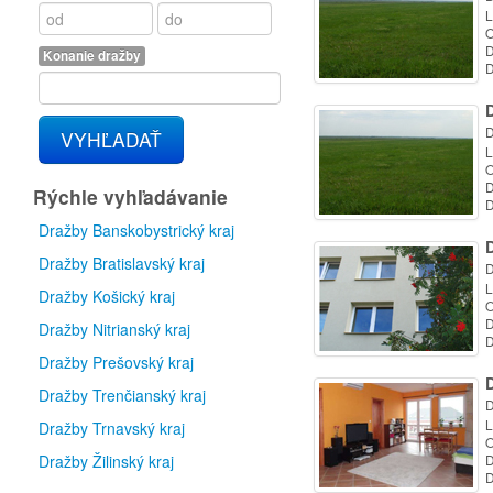
L
O
D
Konanie dražby
D
D
VYHĽADAŤ
L
O
D
Rýchle vyhľadávanie
D
Dražby Banskobystrický kraj
D
Dražby Bratislavský kraj
D
L
Dražby Košický kraj
O
D
Dražby Nitrianský kraj
D
Dražby Prešovský kraj
D
Dražby Trenčianský kraj
D
L
Dražby Trnavský kraj
O
Dražby Žilinský kraj
D
D