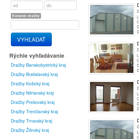
D
Konanie dražby
L
O
D
D
VYHĽADAŤ
D
Rýchle vyhľadávanie
L
O
Dražby Banskobystrický kraj
D
D
Dražby Bratislavský kraj
Dražby Košický kraj
D
Dražby Nitrianský kraj
L
O
Dražby Prešovský kraj
D
D
Dražby Trenčianský kraj
Dražby Trnavský kraj
D
Dražby Žilinský kraj
L
O