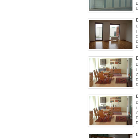
D
D
D
L
O
D
D
D
L
O
D
D
D
L
O
D
D