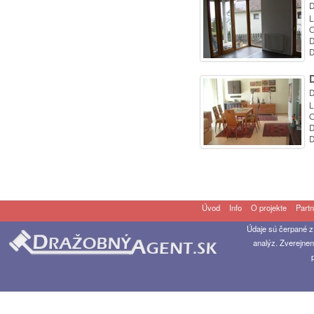
D
L
O
D
D
D
L
O
D
D
Úvod
Info
O projekte
Partn
Údaje sú čerpané z
analýz. Zverejnen