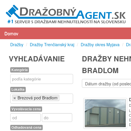
Domov
Dražby
/
Dražby Trenčianský kraj
/
Dražby okres Myjava
/
Dr
VYHĽADÁVANIE
DRAŽBY NEHN
BRADLOM
Kategória
Kategória
Lokalita
Lokalita
Brezová pod Bradlom
D
Vyvolávacia cena
L
O
D
D
Odhadovaná cena