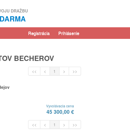
VOJU DRAŽBU
ZDARMA
Registrácia
Prihlásenie
YTOV BECHEROV
<<
<
1
>
>>
dejov
Vyvolávacia cena
45 300,00 €
<<
<
1
>
>>