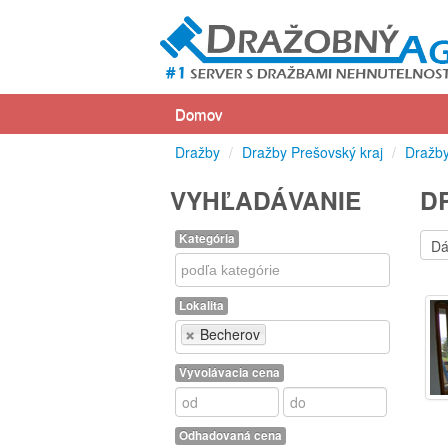
Domov
Dražby
/
Dražby Prešovský kraj
/
Dražby
VYHĽADÁVANIE
D
Kategória
Kategória
Lokalita
Lokalita
Becherov
Vyvolávacia cena
Odhadovaná cena