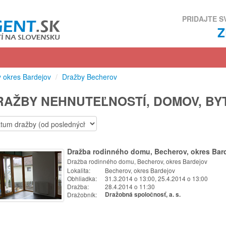
PRIDAJTE S
 okres Bardejov
/
Dražby Becherov
RAŽBY NEHNUTEĽNOSTÍ, DOMOV, B
Dražba rodinného domu, Becherov, okres Bar
Dražba rodinného domu, Becherov, okres Bardejov
Lokalita:
Becherov, okres Bardejov
Obhliadka:
31.3.2014 o 13:00, 25.4.2014 o 13:00
Dražba:
28.4.2014 o 11:30
Dražobník:
Dražobná spoločnosť, a. s.