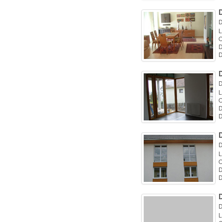
D
D
L
O
D
D
D
L
O
D
D
D
D
L
O
D
D
D
D
L