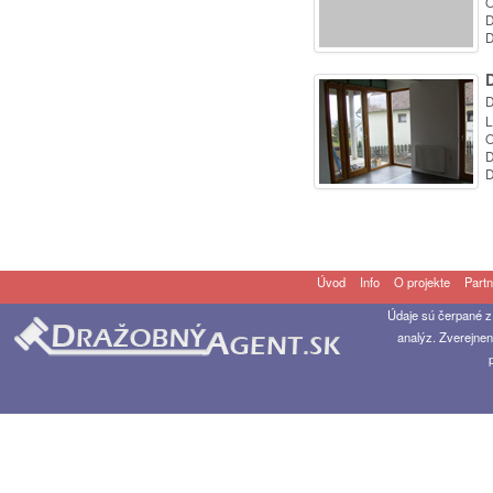
O
D
D
D
D
L
O
D
D
Úvod
Info
O projekte
Partn
Údaje sú čerpané z
analýz. Zverejnen