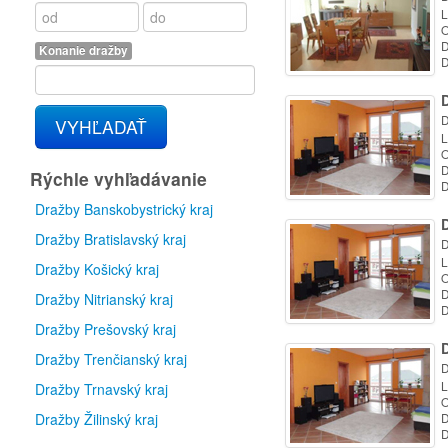
L
O
D
Konanie dražby
D
D
D
VYHĽADAŤ
L
O
D
Rýchle vyhľadávanie
D
Dražby Banskobystrický kraj
D
Dražby Bratislavský kraj
D
L
Dražby Košický kraj
O
D
Dražby Nitrianský kraj
D
Dražby Prešovský kraj
D
Dražby Trenčianský kraj
D
L
Dražby Trnavský kraj
O
Dražby Žilinský kraj
D
D