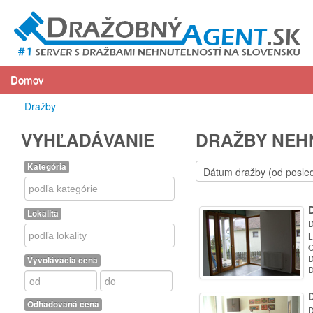
Domov
Dražby
VYHĽADÁVANIE
DRAŽBY NEHN
Kategória
Kategória
Lokalita
D
Lokalita
L
O
D
Vyvolávacia cena
D
D
Odhadovaná cena
D