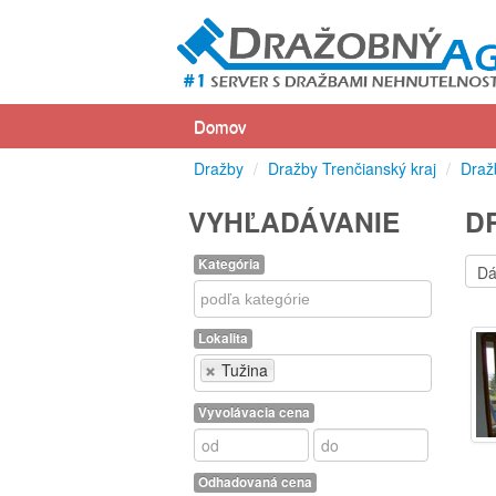
Domov
Dražby
/
Dražby Trenčianský kraj
/
Draž
VYHĽADÁVANIE
D
Kategória
Kategória
Lokalita
Lokalita
Tužina
Vyvolávacia cena
Odhadovaná cena