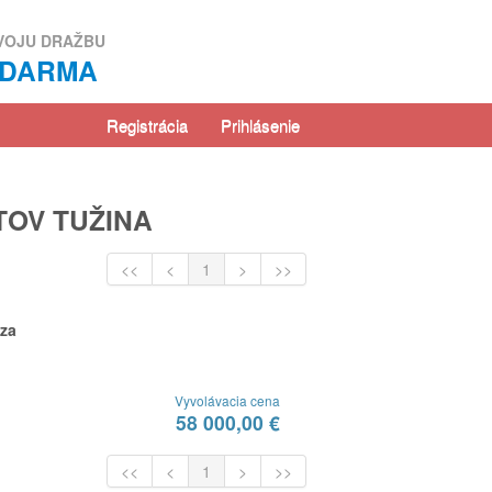
VOJU DRAŽBU
ZDARMA
Registrácia
Prihlásenie
TOV TUŽINA
<<
<
1
>
>>
dza
Vyvolávacia cena
58 000,00 €
<<
<
1
>
>>