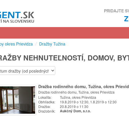
PRIDAJTE S
by okres Prievidza
/
Dražby Tužina
RAŽBY NEHNUTEĽNOSTÍ, DOMOV, BY
Dražba rodinného domu, Tužina, okres Prievi
Dražba rodinného domu, Tužina, okres Prievidza
Lokalita:
Tužina, okres Prievidza
Obhliadka:
19.8.2019 o 12:30, 1.8.2019 o 12:30
Dražba:
20.8.2019 o 11:30
Dražobník:
Aukčný Dom, s.r.o.