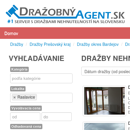
Domov
Dražby
/
Dražby Prešovský kraj
/
Dražby okres Bardejov
/
Dr
VYHĽADÁVANIE
DRAŽBY NEHN
Kategória
Kategória
Lokalita
D
Lokalita
Raslavice
L
O
D
Vyvolávacia cena
D
Odhadovaná cena
D