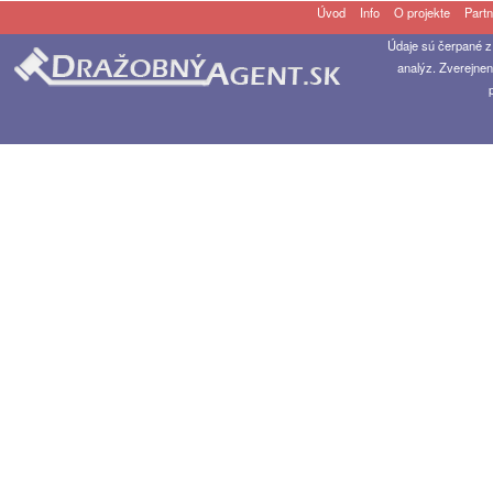
Úvod
Info
O projekte
Partn
Údaje sú čerpané z
analýz. Zverejnen