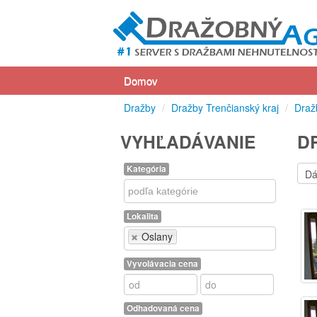
Domov
Dražby
/
Dražby Trenčianský kraj
/
Draž
VYHĽADÁVANIE
D
Kategória
Kategória
Lokalita
Lokalita
Oslany
Vyvolávacia cena
Odhadovaná cena