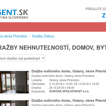
PRIDAJTE S
by okres Prievidza
/
Dražby Oslany
RAŽBY NEHNUTEĽNOSTÍ, DOMOV, BY
Dražba rodinného domu, Oslany, okres Prievi
Dražba rodinného domu, Oslany, okres Prievidza
Lokalita:
Oslany, okres Prievidza
Obhliadka:
3.10.2018 o 10:00, 25.10.2018 o 10:00
Dražba:
26.10.2018 o 09:30
Dražobník:
AUKČNÁ SPOLOČNOSŤ s.r.o.
Dražba rodinného domu, Oslany, okres Prievi
Dražba rodinného domu, Oslany, okres Prievidza