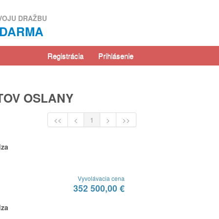
VOJU DRAŽBU
ZDARMA
Registrácia
Prihlásenie
TOV OSLANY
<<
<
1
>
>>
dza
Vyvolávacia cena
352 500,00 €
dza