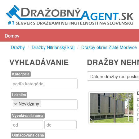
Domov
Dražby
/
Dražby Nitrianský kraj
/
Dražby okres Zlaté Moravce
VYHĽADÁVANIE
DRAŽBY NEHN
Kategória
Kategória
Lokalita
D
Lokalita
Nevidzany
L
O
D
Vyvolávacia cena
D
Odhadovaná cena