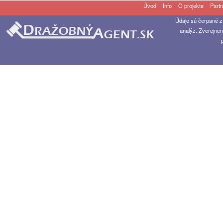
Úvod
Info
O projekte
Partn
Údaje sú čerpané z
analýz. Zverejnen