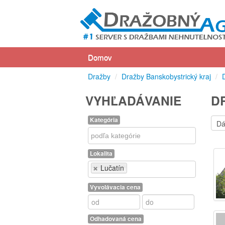
Domov
Dražby
/
Dražby Banskobystrický kraj
/
VYHĽADÁVANIE
D
Kategória
Kategória
Lokalita
Lokalita
Lučatín
Vyvolávacia cena
Odhadovaná cena