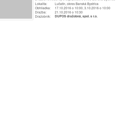
Lokalita:
Lučatín, okres Banská Bystrica
Obhliadka:
17.10.2016 o 10:00, 3.10.2016 o 10:00
Dražba:
21.10.2016 o 10:30
Dražobník:
DUPOS dražobná, spol. s r.o.