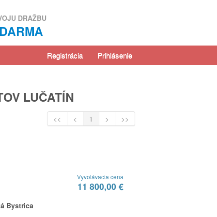
VOJU DRAŽBU
ZDARMA
Registrácia
Prihlásenie
TOV LUČATÍN
<<
<
1
>
>>
Vyvolávacia cena
11 800,00 €
á Bystrica