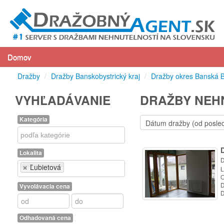
Domov
Dražby
/
Dražby Banskobystrický kraj
/
Dražby okres Banská B
VYHĽADÁVANIE
DRAŽBY NEHN
Kategória
Kategória
Lokalita
D
Lokalita
Ľubietová
L
O
D
Vyvolávacia cena
D
Odhadovaná cena