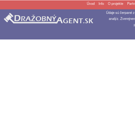
Úvod
Info
O projekte
Partn
Údaje sú čerpané z
analýz. Zverejnen