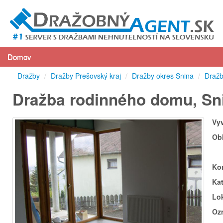
Domov
Dražby
/
Dražby Prešovský kraj
/
Dražby okres Snina
/
Dražb
Dražba rodinného domu, Sni
Vy
Ob
Ko
Ka
Lok
Oz