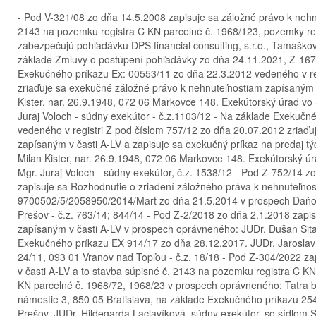
- Pod V-321/08 zo dňa 14.5.2008 zapisuje sa záložné právo k nehnu
2143 na pozemku registra C KN parcelné č. 1968/123, pozemky reg
zabezpečujú pohľadávku DPS financial consulting, s.r.o., Tamaško
základe Zmluvy o postúpení pohľadávky zo dňa 24.11.2021, Z-1674/
Exekučného príkazu Ex: 00553/11 zo dňa 22.3.2012 vedeného v re
zriaďuje sa exekučné záložné právo k nehnuteľnostiam zapísaným v
Kister, nar. 26.9.1948, 072 06 Markovce 148. Exekútorský úrad vo 
Juraj Voloch - súdny exekútor - č.z.1103/12 - Na základe Exekuč
vedeného v registri Z pod číslom 757/12 zo dňa 20.07.2012 zriaď
zapísaným v časti A-LV a zapisuje sa exekučný príkaz na predaj t
Milan Kister, nar. 26.9.1948, 072 06 Markovce 148. Exekútorský úr
Mgr. Juraj Voloch - súdny exekútor, č.z. 1538/12 - Pod Z-752/14 
zapisuje sa Rozhodnutie o zriadení záložného práva k nehnuteľno
9700502/5/2058950/2014/Mart zo dňa 21.5.2014 v prospech Daňov
Prešov - č.z. 763/14; 844/14 - Pod Z-2/2018 zo dňa 2.1.2018 zapi
zapísaným v časti A-LV v prospech oprávneného: JUDr. Dušan Sit
Exekučného príkazu EX 914/17 zo dňa 28.12.2017. JUDr. Jaroslav 
24/11, 093 01 Vranov nad Topľou - č.z. 18/18 - Pod Z-304/2022 z
v časti A-LV a to stavba súpisné č. 2143 na pozemku registra C K
KN parcelné č. 1968/72, 1968/23 v prospech oprávneného: Tatra b
námestie 3, 850 05 Bratislava, na základe Exekučného príkazu 2
Prešov, JUDr. Hildegarda Laclavíková, súdny exekútor, so sídlom 