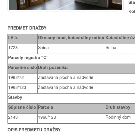
St
Ko
PREDMET DRAŽBY
LV č.
Okresný úrad, katastrálny odbor
Katastrálne ú
1723
Snina
Snina
Parcely registra "C"
Parcelné číslo
Druh pozemku
1968/72
Zastavaná plocha a nádvorie
1968/123
Zastavaná plocha a nádvorie
Stavby
Súpisné číslo
Parcela
Druh stavby
2143
1968/123
Rodinný dom
OPIS PREDMETU DRAŽBY