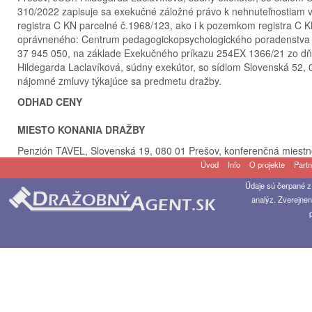
310/2022 zapisuje sa exekučné záložné právo k nehnuteľnostiam v
registra C KN parcelné č.1968/123, ako i k pozemkom registra C 
oprávneného: Centrum pedagogickopsychologického poradenstva a
37 945 050, na základe Exekučného príkazu 254EX 1366/21 zo dňa
Hildegarda Laclavíková, súdny exekútor, so sídlom Slovenská 52, 
nájomné zmluvy týkajúce sa predmetu dražby.
ODHAD CENY
MIESTO KONANIA DRAŽBY
Penzión TAVEL, Slovenská 19, 080 01 Prešov, konferenčná miestn
Úvod
Info
O projekte
Partn
Údaje sú čerpané z
analýz. Zverejnen