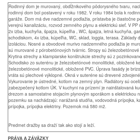
Rodinný dom je murovaný, obdĺžnikového pôdorysného tvaru, nac
rodinný dom bol postavený v roku 1982. V roku 1984 bola k rodi
garáže. Dom má dve nadzemné podlažia, prístavba je čiastočne p
verejnú kanalizáciu, rozvod zemného plynu a elektrickú sieť. V P
2x izba, kuchyňa, špajza, kúpeľňa , WC, špajza, letná kuchyňa, g
schodiskom, 4x izba, kúpeľňa, WC, sklad, loggia, terasa. Základy
izoláciou. Nosné a obvodové murivo nadzemného podlažia je muro
sú murované z pórobetónových tvárnic. Stropy sú železobetónové m
Krytina strechy a klampiarske konštrukcie strechy sú z pozinkovan
Schodisko zo suterénu je železobetónové monolitické, obložené k
železobetónové monolitické, obložené PVC. Úprava fasády je bri
vráta sú plechové výklopné. Okná v suteréne sú drevené zdvojené
Vykurovanie je ústredné, kotlom na zemný plyn. Radiátory sú oceľo
zabezpečený kotlom ÚK. V kuchyni na prízemí je nainštalovaná 
drezom a samostatne stojacím plynovým sporákom s elektrickou rúr
pozemku sa nachádzajú: narážaná studňa, vodovodná prípojka, kan
prípojka, prípojka elektriny. Pozemok má 580 m2.
Predmet dražby sa draží tak ako stojí a leží.
PRÁVA A ZÁVÄZKY