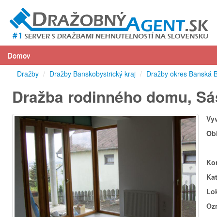
Domov
Dražby
/
Dražby Banskobystrický kraj
/
Dražby okres Banská B
Dražba rodinného domu, Sá
Vy
Ob
Ko
Ka
Lok
Oz