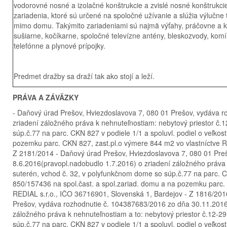
vodorovné nosné a izolačné konštrukcie a zvislé nosné konštrukc
zariadenia, ktoré sú určené na spoločné užívanie a slúžia výlučne
mimo domu. Takýmito zariadeniami sú najmä výťahy, práčovne a ko
sušiarne, kočíkarne, spoločné televízne antény, bleskozvody, komí
telefónne a plynové prípojky.
Predmet dražby sa draží tak ako stojí a leží.
PRÁVA A ZÁVÄZKY
- Daňový úrad Prešov, Hviezdoslavova 7, 080 01 Prešov, vydáva 
zriadení záložného práva k nehnuteľnostiam: nebytový priestor č.
súp.č.77 na parc. CKN 827 v podiele 1/1 a spoluvl. podiel o veľkos
pozemku parc. CKN 827, zast.pl.o výmere 844 m2 vo vlastníctve R
Z 2181/2014 - Daňový úrad Prešov, Hviezdoslavova 7, 080 01 Pre
8.6.2016(pravopl.nadobudlo 1.7.2016) o zriadení záložného práva 
suterén, vchod č. 32, v polyfunkčnom dome so súp.č.77 na parc. CKN
850/157436 na spol.čast. a spol.zariad. domu a na pozemku parc.
REDIAL s.r.o., IČO 36716901, Slovenská 1, Bardejov - Z 1816/201
Prešov, vydáva rozhodnutie č. 104387683/2016 zo dňa 30.11.2016
záložného práva k nehnuteľnostiam a to: nebytový priestor č.12-2
súp.č.77 na parc. CKN 827 v podiele 1/1 a spoluvl. podiel o veľkos