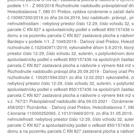
podiele 1/1 - Z 993/2018 Rozhodnutie nadobudlo právoplatnosť dň
Hviezdoslavova 7, 080 01 Prešov, vydáva oznámenie o začatí da
č.100957200/2019 zo dňa 24.04.2019, bez nadobudn. právopl., pr
nehnuteľnostiam : nebytový priestor číslo 12-29, číslo vchodu 32,
parcele C KN 827 a spoluvlastnícky podiel o veľkosti 850/157436 
domu a na pozemku parcela C KN 827 zastavaná plocha a nádvorie
Bardejov v podiele 1/1. Z 1049/2019 - Daňový úrad Prešov, Hviez
rozhodnutie č.102040971/2019, vykonateľné dňom 5.9.2019, ktorým
priestor číslo 12-29, číslo vchodu 32, suterén, v polyfunkčnom do
spoluvlastnícky podiel o veľkosti 850/157436 na spoločných čast
parcela C KN 827 zastavaná plocha a nádvorie o výmere 844 m2 vo
Rozhodnutie nadobudlo právopl.dňa 20.09.2019 - Daňový úrad Pre
rozhodnutie č. 100251594/2021 zo dňa 12.02.2021 vykonateľné, zr
nebytový priestor číslo 12-29, číslo vchodu 32, suterén, v polyfu
spoluvlastnícky podiel o veľkosti 850/157436 na spoločných čast
parcela C KN 827 zastavaná plocha a nádvorie o výmere 844 m2 vo 
v.z. 767/21 Právoplatnosť nadobudlo dňa 09.03.2021 - Oznámenie 
458/2021 Poznámka: - Daňový úrad Prešov, Hviezdoslavova 7, 08
č.konania 110000252065, č.101319469/2019, zo dňa 31.05.2019, 
nehnuteľnosti: nebytový priestor číslo 12-29, číslo vchodu 32, su
parcele C KN 827 a spoluvlastnícky podiel o veľkosti 850/157436 
domu a na pozemku parcela C KN 827 zastavaná plocha a nádvorie