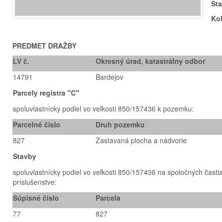
St
Ko
PREDMET DRAŽBY
LV č.
Okresný úrad, katastrálny odbor
14791
Bardejov
Parcely registra "C"
spoluvlastnícky podiel vo veľkosti 850/157436 k pozemku:
Parcelné číslo
Druh pozemku
827
Zastavaná plocha a nádvorie
Stavby
spoluvlastnícky podiel vo veľkosti 850/157436 na spoločných čast
príslušenstve:
Súpisné číslo
Parcela
77
827