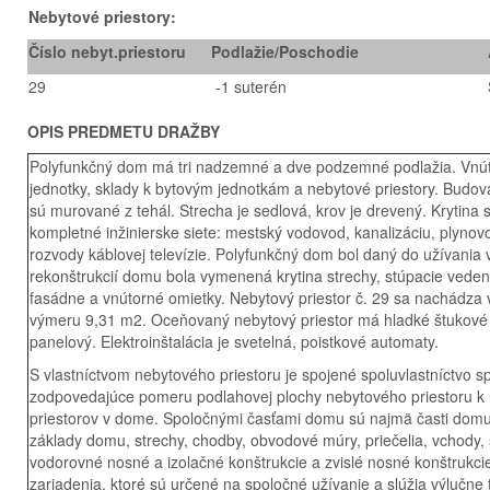
Nebytové priestory:
Číslo nebyt.priestoru
Podlažie/Poschodie
29
-1 suterén
OPIS PREDMETU DRAŽBY
Polyfunkčný dom má tri nadzemné a dve podzemné podlažia. Vnút
jednotky, sklady k bytovým jednotkám a nebytové priestory. Budov
sú murované z tehál. Strecha je sedlová, krov je drevený. Krytina s
kompletné inžinierske siete: mestský vodovod, kanalizáciu, plynov
rozvody káblovej televízie. Polyfunkčný dom bol daný do užívania 
rekonštrukcií domu bola vymenená krytina strechy, stúpacie vedeni
fasádne a vnútorné omietky. Nebytový priestor č. 29 sa nachádza 
výmeru 9,31 m2. Oceňovaný nebytový priestor má hladké štukové o
panelový. Elektroinštalácia je svetelná, poistkové automaty.
S vlastníctvom nebytového priestoru je spojené spoluvlastníctvo 
zodpovedajúce pomeru podlahovej plochy nebytového priestoru k
priestorov v dome. Spoločnými časťami domu sú najmä časti dom
základy domu, strechy, chodby, obvodové múry, priečelia, vchody, s
vodorovné nosné a izolačné konštrukcie a zvislé nosné konštrukc
zariadenia, ktoré sú určené na spoločné užívanie a slúžia výlučne