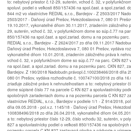
to: nebytový priestor č.12-29, suterén, vchod č. 32, v polyfunkčn
spoluvl. podiel o veľkosti 850/157436 na spol.čast. a spol.zariad
844 m2 vo vlastníctve REDIAL s.r.o., Bardejov - Z 2503/2017 Na
2503/2017 - Daňový úrad Prešov, Hviezdoslavova 7, 080 01 Prešo
19.10.2017, vykonateľné dňom 30.11.2017, zriadením záložného prá
29, suterén, vchod č. 32, v polyfunkčnom dome so súp.č.77 na parc.
850/157436 na spol.čast. a spol.zariad. domu a na pozemku parc.
REDIAL s.r.o., Bardejov - Z 2624/2017 zo dňa 09.11.2017 Nadobu
Daňový úrad Prešov, Hviezdoslavova 7, 080 01 Prešov, vydáva ro
vykonateľné dňom 10.01.2018, zriadením záložného práva k nehnute
vchod č. 32, v polyfunkčnom dome so súp.č.77 na parc. CKN 827 v p
na spol.čast. a spol.zariad. domu a na pozemku parc. CKN 827, zas
Bardejov. Z 190/2018 Nadobudn.právopl.č.100238466/2018 dňa 25
080 01 Prešov, vydáva rozhodnutie č. 100747100/2018 zo dňa 16
zriaďuje záložné právo k nehnuteľnostiam a to: nebytový priestor č
dome súpisné číslo 77 na parcele C KN 827 a spoluvlastnícky podi
spoločných zariadeniach domu a na pozemku parcela C KN 827 za
vlastníctve REDIAL, s.r.o., Bardejov v podiele 1/1 - Z 914/2018, p
dňa 09.05.2018 - pol.v.z. 1145/18 - Daňový úrad Prešov, Hviezdos
100838496/2018 zo dňa 26.04.2018, vykonateľné dňom 04.05.2018,
a to: nebytový priestor číslo 12-29, číslo vchodu 32, suterén, v 
827 a spoluvlastnícky podiel o veľkosti 850/157436 na spoločných
pozemku parcela C KN 827 zastavaná plocha a nádvorie o výmere 8