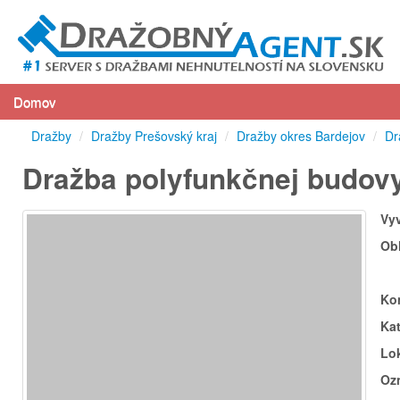
Domov
Dražby
/
Dražby Prešovský kraj
/
Dražby okres Bardejov
/
Dr
Dražba polyfunkčnej budovy
Vy
Ob
Ko
Ka
Lok
Oz