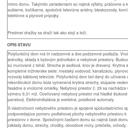
mimo domu. Takýmito zariadeniami sú najmä výťahy, práčovne a ko
sušiarne, kočíkarne, spoločné televízne antény, bleskozvody, komí
telefónne a plynové prípojky.
Predmet dražby sa draží tak ako stojí a leží.
OPIS STAVU
Polyfunkčný dom má tri nadzemné a dve podzemné podlažia. Vnút
jednotky, sklady k bytovým jednotkám a nebytové priestory. Budov
sú murované z tehál. Strecha je sedlová, krov je drevený. Krytina s
kompletné inžinierske siete: mestský vodovod, kanalizáciu, plynov
rozvody káblovej televízie. Polyfunkčný dom bol daný do užívania 
rekonštrukcií domu bola vymenená krytina strechy, stúpacie vedeni
fasádne a vnútorné omietky. Nebytový priestor č. 29 sa nachádza 
výmeru 9,31 m2. Oceňovaný nebytový priestor má hladké štukové o
panelový. Elektroinštalácia je svetelná, poistkové automaty.
S vlastníctvom nebytového priestoru je spojené spoluvlastníctvo 
zodpovedajúce pomeru podlahovej plochy nebytového priestoru k
priestorov v dome. Spoločnými časťami domu sú najmä časti dom
základy domu, strechy, chodby, obvodové múry, priečelia, vchody, s