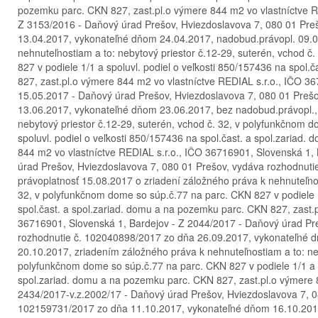
pozemku parc. CKN 827, zast.pl.o výmere 844 m2 vo vlastníctve R
Z 3153/2016 - Daňový úrad Prešov, Hviezdoslavova 7, 080 01 Pre
13.04.2017, vykonateľné dňom 24.04.2017, nadobud.právopl. 09.0
nehnuteľnostiam a to: nebytový priestor č.12-29, suterén, vchod 
827 v podiele 1/1 a spoluvl. podiel o veľkosti 850/157436 na spol
827, zast.pl.o výmere 844 m2 vo vlastníctve REDIAL s.r.o., IČO 3
15.05.2017 - Daňový úrad Prešov, Hviezdoslavova 7, 080 01 Preš
13.06.2017, vykonateľné dňom 23.06.2017, bez nadobud.právopl., 
nebytový priestor č.12-29, suterén, vchod č. 32, v polyfunkčnom 
spoluvl. podiel o veľkosti 850/157436 na spol.čast. a spol.zariad
844 m2 vo vlastníctve REDIAL s.r.o., IČO 36716901, Slovenská 1,
úrad Prešov, Hviezdoslavova 7, 080 01 Prešov, vydáva rozhodnut
právoplatnosť 15.08.2017 o zriadení záložného práva k nehnuteľnos
32, v polyfunkčnom dome so súp.č.77 na parc. CKN 827 v podiele 1
spol.čast. a spol.zariad. domu a na pozemku parc. CKN 827, zast.
36716901, Slovenská 1, Bardejov - Z 2044/2017 - Daňový úrad Pr
rozhodnutie č. 102040898/2017 zo dňa 26.09.2017, vykonateľné 
20.10.2017, zriadením záložného práva k nehnuteľnostiam a to: neb
polyfunkčnom dome so súp.č.77 na parc. CKN 827 v podiele 1/1 a sp
spol.zariad. domu a na pozemku parc. CKN 827, zast.pl.o výmere 8
2434/2017-v.z.2002/17 - Daňový úrad Prešov, Hviezdoslavova 7, 0
102159731/2017 zo dňa 11.10.2017, vykonateľné dňom 16.10.2017