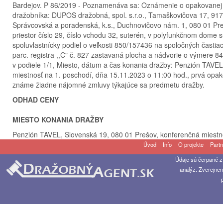
Bardejov. P 86/2019 - Poznamenáva sa: Oznámenie o opakovanej
dražobníka: DUPOS dražobná, spol. s.r.o., Tamaškovičova 17, 917
Správcovská a poradenská, k.s., Duchnovičovo nám. 1, 080 01 Pre
priestor číslo 29, číslo vchodu 32, suterén, v polyfunkčnom dome sú
spoluvlastnícky podiel o veľkosti 850/157436 na spoločných čast
parc. registra ,,C" č. 827 zastavaná plocha a nádvorie o výmere 8
v podiele 1/1, Miesto, dátum a čas konania dražby: Penzión TAVE
miestnosť na 1. poschodí, dňa 15.11.2023 o 11:00 hod., prvá opak
známe žiadne nájomné zmluvy týkajúce sa predmetu dražby.
ODHAD CENY
MIESTO KONANIA DRAŽBY
Penzión TAVEL, Slovenská 19, 080 01 Prešov, konferenčná miestn
Úvod
Info
O projekte
Partn
Údaje sú čerpané z
analýz. Zverejnen