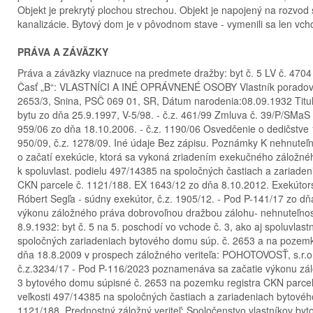
Objekt je prekrytý plochou strechou. Objekt je napojený na rozvod 
kanalizácie. Bytový dom je v pôvodnom stave - vymenili sa len vc
PRÁVA A ZÁVÄZKY
Práva a záväzky viaznuce na predmete dražby: byt č. 5 LV č. 470
Časť „B“: VLASTNÍCI A INÉ OPRÁVNENÉ OSOBY Vlastník poradové
2653/3, Snina, PSČ 069 01, SR, Dátum narodenia:08.09.1932 Titul
bytu zo dňa 25.9.1997, V-5/98. - č.z. 461/99 Zmluva č. 39/P/SMaS
959/06 zo dňa 18.10.2006. - č.z. 1190/06 Osvedčenie o dedičstve
950/09, č.z. 1278/09. Iné údaje Bez zápisu. Poznámky K nehnut
o začatí exekúcie, ktorá sa vykoná zriadením exekučného záložného
k spoluvlast. podielu 497/14385 na spoločných častiach a zariad
CKN parcele č. 1121/188. EX 1643/12 zo dňa 8.10.2012. Exekútors
Róbert Segľa - súdny exekútor, č.z. 1905/12. - Pod P-141/17 zo
výkonu záložného práva dobrovoľnou dražbou zálohu- nehnuteľnost
8.9.1932: byt č. 5 na 5. poschodí vo vchode č. 3, ako aj spoluvlas
spoločných zariadeniach bytového domu súp. č. 2653 a na pozem
dňa 18.8.2009 v prospech záložného veriteľa: POHOTOVOSŤ, s.r.o.
č.z.3234/17 - Pod P-116/2023 poznamenáva sa začatie výkonu zálo
3 bytového domu súpisné č. 2653 na pozemku registra CKN parceln
veľkosti 497/14385 na spoločných častiach a zariadeniach bytové
1121/188. Prednostný záložný veriteľ: Spoločenstvo vlastníkov by