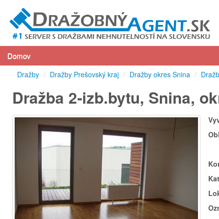
Domov
Dražby
/
Dražby Prešovský kraj
/
Dražby okres Snina
/
Dražb
Dražba 2-izb.bytu, Snina, o
Vy
Ob
Ko
Ka
Lok
Oz