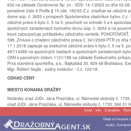
632 na základe Oznámenia Sp. zn.: VDS: 14-1/2023 zo dňa 02.08.
poradové číslo 6 Podľa § 15 zák. 182/93 Z.z. zriaďuje sa záložné
dome súp. č. 2653 v prospech Spoločenstva vlastníkov bytov, č.z.
záložné právo k bytu č. 5 na 5. poschodí vo vchode 3 a k spoluvla
spoločných zariadeniach bytového domu súp. č. 2653 a na pozemk
ktoré zabezpečuje pohľadávku záložného veriteľa: POHOTOVOSŤ, s.r
598. Zmluva o zriadení záložného práva č. 341/2009-PTR zo dňa 1
17.1.2018 zapisuje sa exekučné záložné právo k bytu č. 5 na 5. pos
497/14385 na spoločných častiach a spoločných zariadeniach byt
CKN s parcelným číslom 1121/188 na základe Exekučného príkazu
Prvá stavebná sporiteľňa, a.s., Bajkalská 30, 829 48 Bratislava. E
Mgr. Róbert Segľa - súdny exekútor - č.z. 122/18.
ODHAD CENY
MIESTO KONANIA DRAŽBY
Notársky úrad JUDr. Jána Prazňáka, ul. Námestie slobody č. 1735
úrad JUDr. Jána Prazňáka, ul. Námestie slobody č. 1735, 066 01
Úvod
Info
O projekte
Partn
Údaje sú čerpané z
analýz. Zverejnen