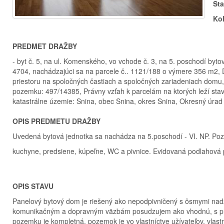
St
Ko
PREDMET DRAŽBY
- byt č. 5, na ul. Komenského, vo vchode č. 3, na 5. poschodí byt
4704, nachádzajúci sa na parcele č.. 1121/188 o výmere 356 m2, 
priestoru na spoločných častiach a spoločných zariadeniach domu, 
pozemku: 497/14385, Právny vzťah k parcelám na ktorých leží stavb
katastrálne územie: Snina, obec Snina, okres Snina, Okresný úrad
OPIS PREDMETU DRAŽBY
Uvedená bytová jednotka sa nachádza na 5.poschodí - VI. NP. Poz
kuchyne, predsiene, kúpeľne, WC a pivnice. Evidovaná podlahová 
OPIS STAVU
Panelový bytový dom je riešený ako nepodpivničený s ôsmymi na
komunikačným a dopravným väzbám posudzujem ako vhodnú, s prav
pozemku je kompletná, pozemok je vo vlastníctve užívateľov, vlas